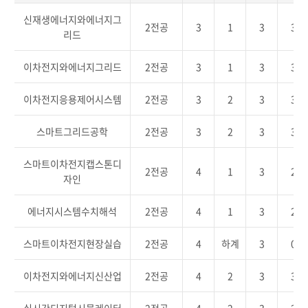
신재생에너지와에너지그
2전공
3
1
3
3
리드
이차전지와에너지그리드
2전공
3
1
3
3
이차전지응용제어시스템
2전공
3
2
3
3
스마트그리드공학
2전공
3
2
3
3
스마트이차전지캡스톤디
2전공
4
1
3
2
자인
에너지시스템수치해석
2전공
4
1
3
2
스마트이차전지현장실습
2전공
4
하계
3
0
이차전지와에너지신산업
2전공
4
2
3
3