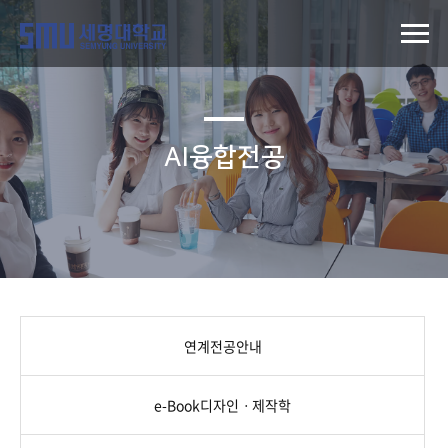
AI융합전공
연계전공안내
e-Book디자인ㆍ제작학