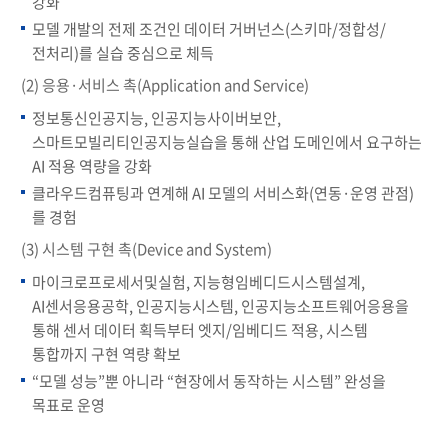
강화
모델 개발의 전제 조건인 데이터 거버넌스(스키마/정합성/
전처리)를 실습 중심으로 체득
(2) 응용·서비스 촉(Application and Service)
정보통신인공지능, 인공지능사이버보안,
스마트모빌리티인공지능실습을 통해 산업 도메인에서 요구하는
AI 적용 역량을 강화
클라우드컴퓨팅과 연계해 AI 모델의 서비스화(연동·운영 관점)
를 경험
(3) 시스템 구현 촉(Device and System)
마이크로프로세서및실험, 지능형임베디드시스템설계,
AI센서응용공학, 인공지능시스템, 인공지능소프트웨어응용을
통해 센서 데이터 획득부터 엣지/임베디드 적용, 시스템
통합까지 구현 역량 확보
“모델 성능”뿐 아니라 “현장에서 동작하는 시스템” 완성을
목표로 운영