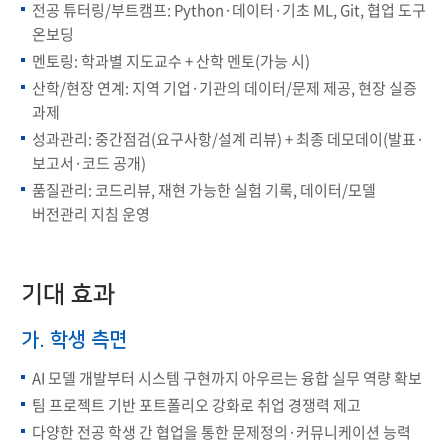
전공 튜터링/부트캠프: Python·데이터·기초 ML, Git, 협업 도구
온보딩
멘토링: 학과별 지도교수 + 산학 멘토(가능 시)
산학/현장 연계: 지역 기업·기관의 데이터/문제 제공, 현장 실증
과제
성과관리: 중간점검(요구사항/설계 리뷰) + 최종 데모데이(발표·
보고서·코드 공개)
품질관리: 코드리뷰, 재현 가능한 실험 기록, 데이터/모델
버전관리 지침 운영
기대 효과
가. 학생 측면
AI 모델 개발부터 시스템 구현까지 아우르는 융합 실무 역량 확보
팀 프로젝트 기반 포트폴리오 강화로 취업 경쟁력 제고
다양한 전공 학생 간 협업을 통한 문제정의·커뮤니케이션 능력