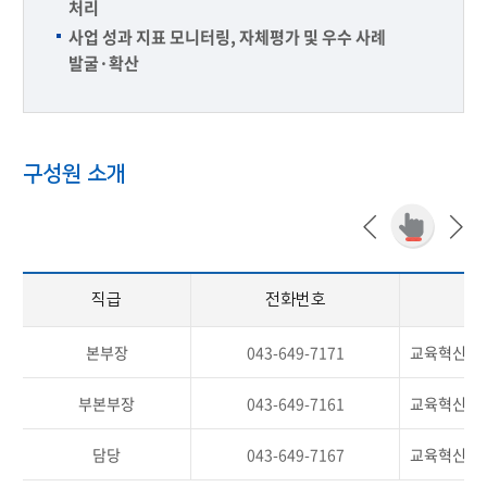
처리
사업 성과 지표 모니터링, 자체평가 및 우수 사례
발굴·확산
구성원 소개
직급
전화번호
본부장
043-649-7171
교육혁신·
부본부장
043-649-7161
교육혁신·학
담당
043-649-7167
교육혁신팀 