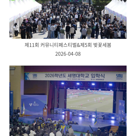
제11회 커뮤니티페스티벌&제5회 벚꽃세봄
2026-04-08