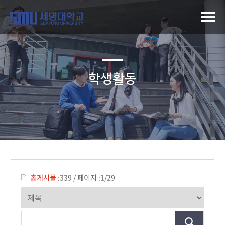
학생활동
총게시물 :
339
/
페이지 :
1/29