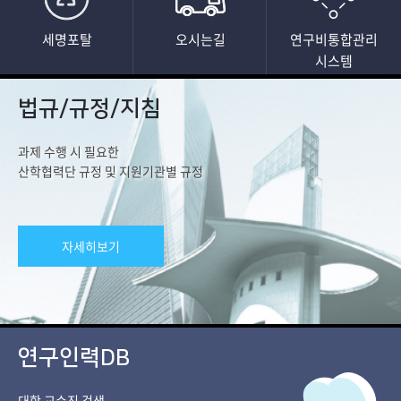
세명포탈
오시는길
연구비통합관리
시스템
법규/규정/지침
과제 수행 시 필요한
산학협력단 규정 및 지원기관별 규정
자세히보기
연구인력DB
대학 교수진 검색​