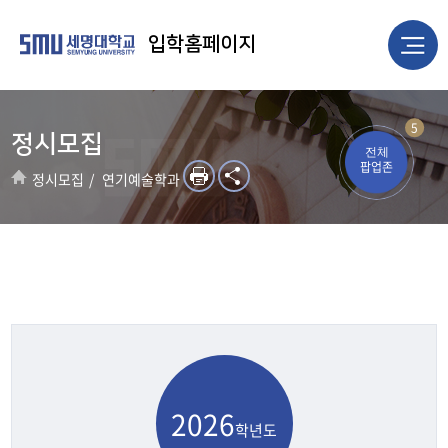
입학홈페이지
5
정시모집
전체
팝업존
정시모집
연기예술학과
2026
학년도