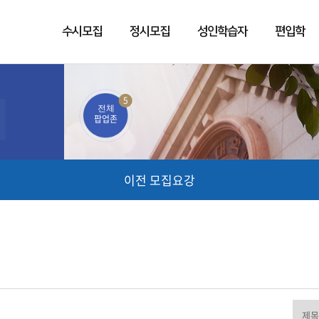
수시모집
정시모집
성인학습자
편입학
5
전체
팝업존
이전 모집요강