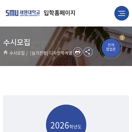
입학홈페이지
5
수시모집
전체
팝업존
수시모집
[실기전형] 디자인학계열
2026
학년도