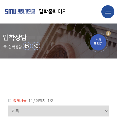
입학홈페이지
5
입학상담
전체
팝업존
입학상담
총게시물 :
14
/
페이지 :
1/2