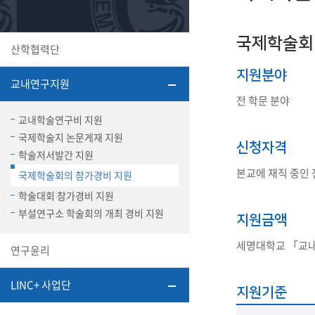
또꼬마김
학생복지
민송백일
세명교육
대학원
국제학술회
산학협력단
시설이용
해카톤 경
대학소개
지원분야
교내연구지원
평생교육
전 학문 분야
교내학술연구비 지원
국제학술지 논문게재 지원
신청자격
학술저서발간 지원
본교에 재직 중인
국제학술회의 참가경비 지원
산학협력 
학술대회 참가경비 지원
부설연구소 학술회의 개최 경비 지원
지원금액
통학버스
세명대학교 「교
연구윤리
LINC+ 사업단
지원기준
국제교류
세명2030+
부속병원