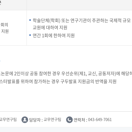
부속제천한방병원
부속충주한방병원
교환학생
분
교양교육 체계도
전공 체계도
비교과 
해외어학연수
장학제도
장학금신청ㆍ지급
장학캘린
국외인턴십
기관
학술단체(학회) 또는 연구기관이 주관하는 국제적 규모 
교수노동조합
내
자기설계 해외배낭연수
술회의
교원에 대하여 지원
캠퍼스투어
오시는길
통학버스 안내
 지원
통학버스 운행안내
연간 1회에 한하여 지원
통학버스 출발장소
대학생 병무행정(군입영)
전역 후 복학
서발급
대
항
예비군연대소개
전입신청안내
교육훈
실
논문에 2인이상 공동 참여한 경우 우선순위(제1, 교신, 공동저자)에 해당
 포스터발표를 위하여 참가하는 경우 구두발표 지원금의 반액을 지원
TC)
ROTC란
학군단소개
uidance
전과/복수(부)·학생설계
학생설계전공 사례
ROTC제도란?
지휘관 소개
 안내 프
Q&A
제도의 특징
업무담당자 소개
임관식
학습활동
소대장 생활
봉사활동
교무연구팀
담당자 :
교무연구팀
연락처 :
043-649-7061
후보생 및 임관 후 혜택
예도
교내교육 및 입영훈련
체육활동