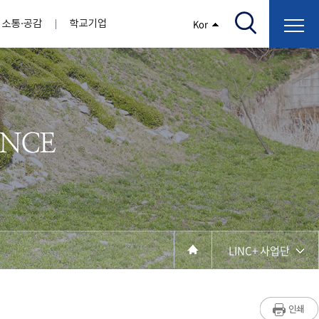
소통·공감
학교기업
Kor
/고지서출력/납부조회)
AI융합대학
부속기관
정보광장(자료실)
보건바이오대학
 기관
AI컴퓨터학부
간호학과
스마트IT학부
작업치료학과
지원
센터
대학일자리플러스센터
정보보호
학술저서발간 지원
장애학생지원센터
채용공고
인권센터
학습역량강화
, 회의록)
전기공학과
임상병리학과
개
소개
원과 친족관계에 있는 교직원 현황
전자공학과
바이오제약산업학부
경비 지원
부설연구소 학술회의 개최 경비 지원
취업진로상담
지원서비스
건축학과
바이오코스메틱학과
학생증발급
입학관리본부
수강신청
국제교류처
취ㆍ창업지원처
장애학생도우미
건설환경공학과
뷰티케어학과
수강신청
찾아오시는길
동물실험윤리위원회
환경에너지학과
바이오식품영양학부
제작학
동일과목전공인정
전기전자공학과
동물보건학과
세빈샵(온라인학생창업몰)
융합학
재수강
재난안전학과
생활체육학과
학생사회봉사
학생위원회
수강포기
학생생활관
보건진료소
예비군연대
보건안전공학과
반려동물산업학과
LINC+ 사업단
계절학기
한의과대학
교양대학
연계전공
수강신청 장바구니 제도
자율전공학부
성인학습자학과
세명소개
라디오CM
출석/시험
라이프복지상담학과
저널리즘연구소
시험
건강생활학과
입학/취업