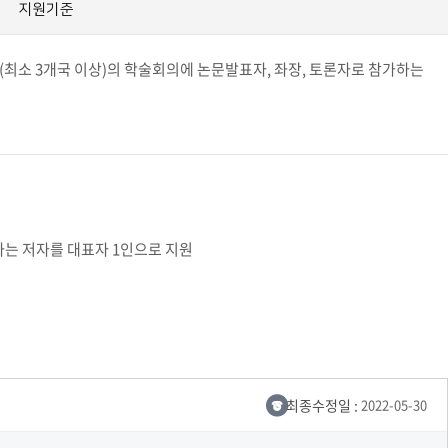
지원기준
교육체계
더
국가장학금·학자금대출
(최소 3개국 이상)의 학술회의에 논문발표자, 좌장, 토론자로 참가하는
국외여행/유학
병무관련사이트
련안내
훈련연기/보류안내
훈련장 안내
하는 저자를 대표자 1인으로 지원
지원안내
공지사항
전공 관련
진로 컨설팅 우수사례
지원/선발절차
모집일정
전공·진로 안내영상
선발방법
선발요소/배점
최종수정일 :
2022-05-30
지원자격
세부선발방법