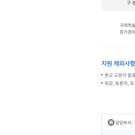
구 
장학안내
기타 교내
캠퍼스안
국제학
학칙규정
참가경비
병무행정
제ㆍ증명
발전기금
예비군연
지원 제외사
학사자료
본교 교원이 발표
좌장, 토론자,
학군단(RO
Career G
(전공·진로
로그램)
담당부서 :