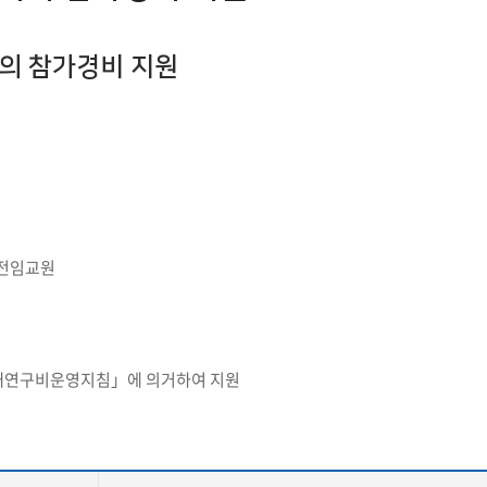
첨단바이오융합학
밥
인문사회과학연구소 소개
한의학연구소 소개
장
온라인접수시스템
건학이념
세명인재상
인재상과 5대핵
AI융합전공
연구소 조직
연구소 조직
스마트이차전지시
의 참가경비 지원
학술·연구활동 실적
학술·연구활동 실적
일반ㆍ경영행정복지대학원
저널리즘대학원
센서반도체융합전
논문집
논문집 검색
진대회
학생생활관
온라인접수시스템
보건진료소
체육시설
Why SMU
세명대 History
대학연혁
공지사항 및 자료실
원
2020년대
연구소소개
2010년대
연구소 조직
2000년대
학술·연구활동 실적
1990년대
논문집 검색
국내대학 학점교류
전과ㆍ복수(부)전공
1980년대
전과
 전임교원
예결산공고(감사보고)
적립금운용현황
산하기관
복수(부)전공
산학협력단
세명창업보육센터
지역협
예산공고
결산공고
도심관광활성화센터
화장품·건강기능식품 임
대학평의원회
기금운용심의회
제천시어린이·사회복지급식관리지원센터
내연구비운영지침」에 의거하여 지원
대학평의원회
기금운용심의회
제천시농촌협약지원센터
제천시농촌활력플
통학증(월 정기권) 이용 안내
통학버스 편도(월
대학평의원회 회의록
기금운용심의회 회의록
제천시탄소중립지원센터
학적부사항정정
교육과정
CHARM인
국내외 교류현황
해외프로그램
기본방향
비전 및 전략설정과정
발전계