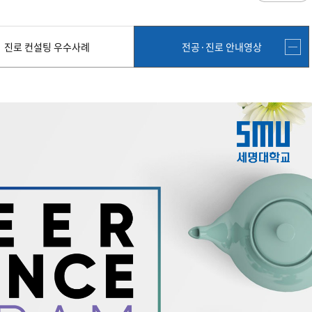
과
저널리즘연구소 소개
수업시간/결석계
입학/취업
심역량
구성원소개
전자출결
스템공학
연구 및 자료실
강의건물 약자표시
대학/대학원
진로 컨설팅 우수사례
전공·진로 안내영상
공
출판물
성적
특별학점
편의시설
교목/교화/교가
세명대 UI
대학현황
학사지원
성적열람 및 정정,성적인정
편의점
상징물
심볼마크
교직원현황
유급
학생식당
교가
로고타입
학생현황
대학생활
학사경고
학생휴게실
전용색상
시설현황
학년/학기 재이수
서점
시그니처
연구/산학
요람집
마이크로디그리
학·석사연계과정
우편취급국
세명 캐릭터
마이크로디그리 안내
복사실
기관/시설
업무추진비 집행내역
등록금심의위원회
학적변동(휴학·복학·제적·재입학)
졸업(수료)
웰니스센터
력센터
기술사업화센터
중소기업산학협력센터
등록금심의위원회
휴학
졸업
SMU Story
65번가
등록금심의위원회 회의록
상시험센터(SMCTC)
ANCHOR사업단
복학
졸업연기
단양군어린이급식관리지원센터
자퇴
조기졸업
소통·공감
러스사업추진단
단양군농촌활성화지원센터
제적
졸업논문
, 금) 이용 안내
학교기업
재입학
학년별 수료학점
증제
홈페이지가이드
획 체계
교육 체계도
특성화 체계도