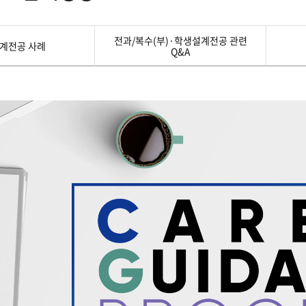
첨단바이오융합학
밥
인문사회과학연구소 소개
한의학연구소 소개
장
온라인접수시스템
건학이념
세명인재상
인재상과 5대핵
AI융합전공
연구소 조직
연구소 조직
스마트이차전지시
전과/복수(부)·학생설계전공 관련
학술·연구활동 실적
학술·연구활동 실적
일반ㆍ경영행정복지대학원
저널리즘대학원
계전공 사례
Q&A
센서반도체융합전
논문집
논문집 검색
진대회
학생생활관
온라인접수시스템
보건진료소
체육시설
Why SMU
세명대 History
대학연혁
공지사항 및 자료실
원
2020년대
연구소소개
2010년대
연구소 조직
2000년대
학술·연구활동 실적
1990년대
논문집 검색
국내대학 학점교류
전과ㆍ복수(부)전공
1980년대
전과
예결산공고(감사보고)
적립금운용현황
산하기관
복수(부)전공
산학협력단
세명창업보육센터
지역협
예산공고
결산공고
도심관광활성화센터
화장품·건강기능식품 임
대학평의원회
기금운용심의회
제천시어린이·사회복지급식관리지원센터
대학평의원회
기금운용심의회
제천시농촌협약지원센터
제천시농촌활력플
통학증(월 정기권) 이용 안내
통학버스 편도(월
대학평의원회 회의록
기금운용심의회 회의록
제천시탄소중립지원센터
학적부사항정정
교육과정
CHARM인
국내외 교류현황
해외프로그램
기본방향
비전 및 전략설정과정
발전계