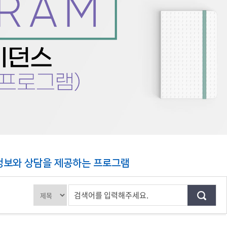
교육체계
더
국가장학금·학자금대출
국외여행/유학
병무관련사이트
련안내
훈련연기/보류안내
훈련장 안내
지원안내
공지사항
전공 관련
진로 컨설팅 우수사례
지원/선발절차
정보와 상담을 제공하는 프로그램
모집일정
전공·진로 안내영상
선발방법
검색어를 입력해주세요.
선발요소/배점
지원자격
세부선발방법