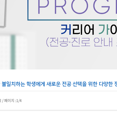
부속제천한방병원
부속충주한방병원
교환학생
교양교육 체계도
전공 체계도
비교과 
해외어학연수
장학제도
장학금신청ㆍ지급
장학캘린
국외인턴십
기관
교수노동조합
내
자기설계 해외배낭연수
캠퍼스투어
오시는길
통학버스 안내
통학버스 운행안내
통학버스 출발장소
대학생 병무행정(군입영)
전역 후 복학
서발급
대
예비군연대소개
전입신청안내
교육훈
실
TC)
ROTC란
학군단소개
uidance
전과/복수(부)·학생설계
학생설계전공 사례
ROTC제도란?
지휘관 소개
 불일치하는 학생에게 새로운 전공 선택을 위한 다양한 
 안내 프
Q&A
제도의 특징
업무담당자 소개
임관식
학습활동
2
/
페이지 :
1/4
소대장 생활
봉사활동
후보생 및 임관 후 혜택
예도
교내교육 및 입영훈련
체육활동