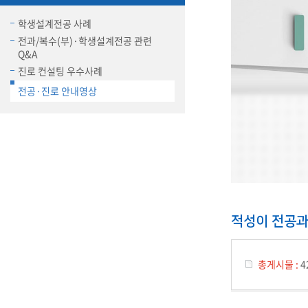
장학안내
학생설계전공 사례
전과/복수(부)·학생설계전공 관련
기타 교내
Q&A
캠퍼스안
학칙규정
진로 컨설팅 우수사례
전공·진로 안내영상
병무행정
제ㆍ증명
발전기금
예비군연
학사자료
학군단(RO
Career G
적성이 전공과
(전공·진로
로그램)
총게시물 :
4