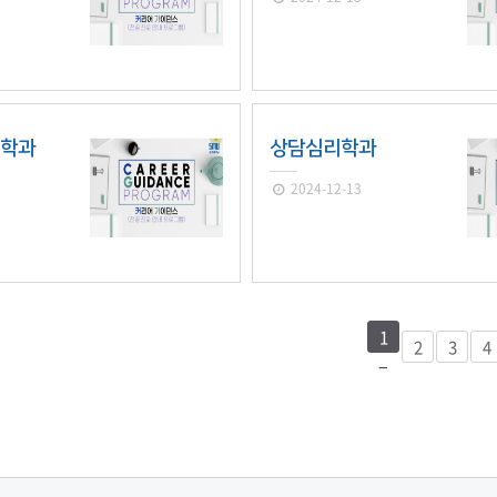
업학과
상담심리학과
2024-12-13
1
2
3
4