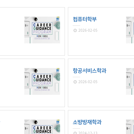
학군단 건물
컴퓨터학부
내
SETOPIA
컴퓨터 실습실
디지털자료실
2026-02-05
항공서비스학과
2026-02-05
과
소방방재학과
2024-12-13