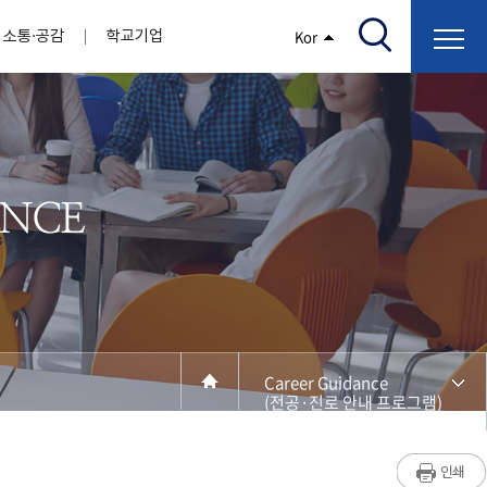
소통·공감
학교기업
Kor
/고지서출력/납부조회)
AI융합대학
부속기관
정보광장(자료실)
보건바이오대학
 기관
AI컴퓨터학부
간호학과
스마트IT학부
작업치료학과
지원
센터
대학일자리플러스센터
정보보호
학술저서발간 지원
장애학생지원센터
채용공고
인권센터
학습역량강화
, 회의록)
전기공학과
임상병리학과
개
소개
원과 친족관계에 있는 교직원 현황
전자공학과
바이오제약산업학부
경비 지원
부설연구소 학술회의 개최 경비 지원
취업진로상담
지원서비스
건축학과
바이오코스메틱학과
학생증발급
입학관리본부
수강신청
국제교류처
취ㆍ창업지원처
장애학생도우미
건설환경공학과
뷰티케어학과
수강신청
찾아오시는길
동물실험윤리위원회
환경에너지학과
바이오식품영양학부
제작학
동일과목전공인정
전기전자공학과
동물보건학과
세빈샵(온라인학생창업몰)
융합학
재수강
재난안전학과
생활체육학과
학생사회봉사
학생위원회
수강포기
학생생활관
보건진료소
예비군연대
보건안전공학과
반려동물산업학과
Career Guidance
계절학기
한의과대학
교양대학
연계전공
(전공·진로 안내 프로그램)
수강신청 장바구니 제도
자율전공학부
성인학습자학과
라디오CM
출석/시험
세명소개
라이프복지상담학과
저널리즘연구소
시험
건강생활학과