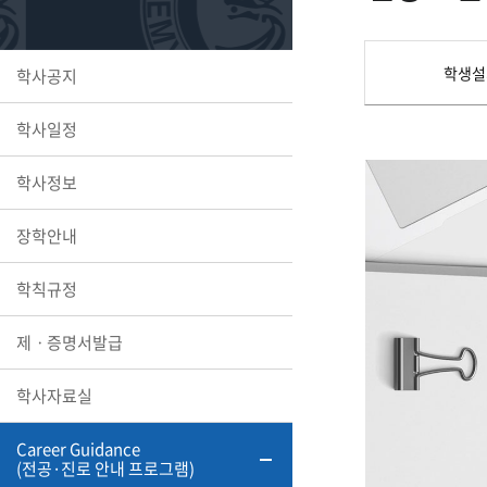
또꼬마김
학생복지
민송백일
세명교육
대학원
학생설
학사공지
시설이용
해카톤 경
대학소개
학사일정
평생교육
학사정보
장학안내
산학협력 
학칙규정
제ㆍ증명서발급
통학버스
학사자료실
Career Guidance
국제교류
세명2030+
(전공·진로 안내 프로그램)
부속병원