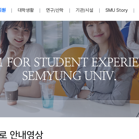
지원
대학생활
연구/산학
기관/시설
SMU Story
안내영상
단
표
MU
설립자발자취
입학홈페이지
인문예술대학
산학협력단 소개
이사장인사말
입학정보통합시스템(합격조회
연구지원
사회과학대학
지식재산권
법인소개
미디어콘텐츠창작학과
경찰학과
자매회사 및
외국어학부
행정학과
임원현황
지원
처
일반ㆍ경영행정복지대학원
학생상담/심리
교내학술연구비 지원
교육혁신·학생성공본부
일반공지
장학 및 학사안내
권익보호
국제학술지 논문게재 
대학혁신사업단
저널리즘대학원
사회봉사지원
입찰공고
아트앤산업디자인학과
법학과
이사회(개최
센터 및 조직소
실내디자인학과
부동산지적학과
학교법인 임
국제학술회의 참가경비 지원
교원(강사,겸임교원포함)채용정보
학술대회 참가
행사안내
규정집
시각·영상디자인학과
소방방재학과
onal
아
교직과정안내
교무연구처
기획실
학생처
연계전공
사무처
주요업무
패션디자인학과
경영학과
실
교직교육 목적 및 교육목표
연계전공안내
인사말
역대총장
봉사단운영
세명대학교 연구윤리
산학협력단
생명윤리위원회
공연예술학과
회계세무금융학과
이수안내
e-Book디자인ㆍ
제8,9대 총장 이용걸
영화웹툰애니메이션학과
글로벌물류학과
포츠 아카데
원처
취·창업지원처 소개
학생종합경력시스템
교직과목 해설
정밀의료인공지능
제6,7대 총장 김유성
미디어문화학부
호텔경영학과
업단
U
대학축제
학생자치기구
학생커뮤니티
신청서 다운로드
화장품생명융합학
학술정보원
학생활동
캠퍼스풍경
평생교육원
편집방송국
제5대 총장 김광림
관광경영학과
총학생회
천연물소재융합학
제4대 총장 염재선
항공서비스학과
eLap 다이
공자학원
총대의원회
제약바이오융합학
제3대 총장 권영우
광고홍보학과
MU
세명소식지
홍보동영상
홍보포스터
커뮤니티 연합회
AI천연물개발
초대학장 제1,2대 총장 김엽
사회복지학과
소
로 안내영상
AI천연물콘텐츠
dLap 또
인문사회과학연구소
한의학연구소
상담심리학과