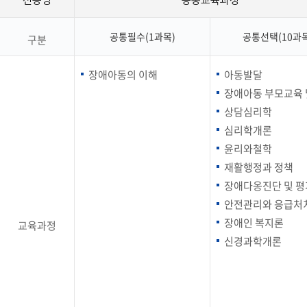
전공명
공통교육과정
공통필수(1과목)
공통선택(10과목
구분
장애아동의 이해
아동발달
장애아동 부모교육 
상담심리학
심리학개론
윤리와철학
재활행정과 정책
장애다옹진단 및 평
안전관리와 응급처
장애인 복지론
교육과정
신경과학개론